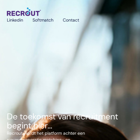
Linkedin
Softmatch
Contact
De toekomst van recruitment
begint hier...
Recrout wordt het platform achter een
nieuwe generatie matching- en