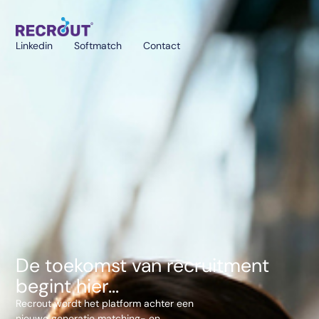
Linkedin
Softmatch
Contact
De toekomst van recruitment
begint hier...
Recrout wordt het platform achter een
nieuwe generatie matching- en