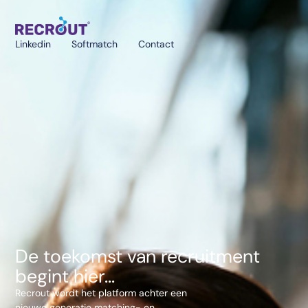
Linkedin
Softmatch
Contact
De toekomst van recruitment
begint hier...
Recrout wordt het platform achter een
nieuwe generatie matching- en