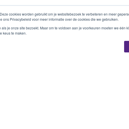
 Deze cookies worden gebruikt om je websitebezoek te verbeteren en meer geperso
ie ons Privacybeleid voor meer informatie over de cookies die we gebruiken.
n als je onze site bezoekt. Maar om te voldoen aan je voorkeuren moeten we één kl
e keus te maken.
Je bent 500px naar beneden gescrold!