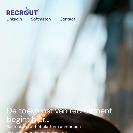
Linkedin
Softmatch
Contact
De toekomst van recruitment
begint hier...
Recrout wordt het platform achter een
nieuwe generatie matching- en