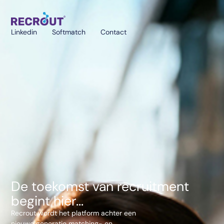
Linkedin
Softmatch
Contact
De toekomst van recruitment
begint hier...
Recrout wordt het platform achter een
nieuwe generatie matching- en