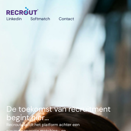
Linkedin
Softmatch
Contact
De toekomst van recruitment
begint hier...
Recrout wordt het platform achter een
nieuwe generatie matching- en