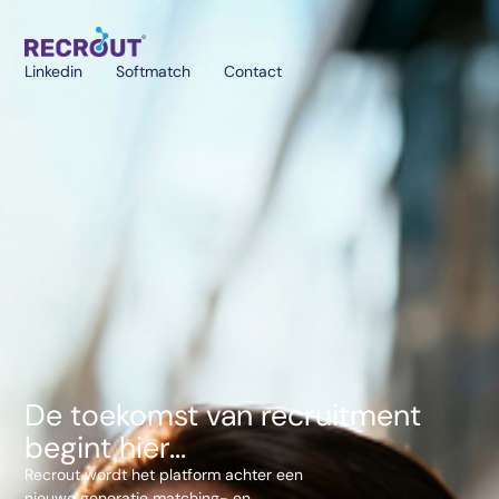
Linkedin
Softmatch
Contact
De toekomst van recruitment
begint hier...
Recrout wordt het platform achter een
nieuwe generatie matching- en