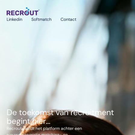
Linkedin
Softmatch
Contact
De toekomst van recruitment
begint hier...
Recrout wordt het platform achter een
nieuwe generatie matching- en