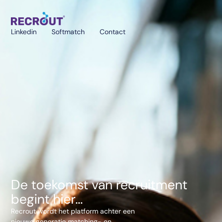
Linkedin
Softmatch
Contact
De toekomst van recruitment
begint hier...
Recrout wordt het platform achter een
nieuwe generatie matching- en