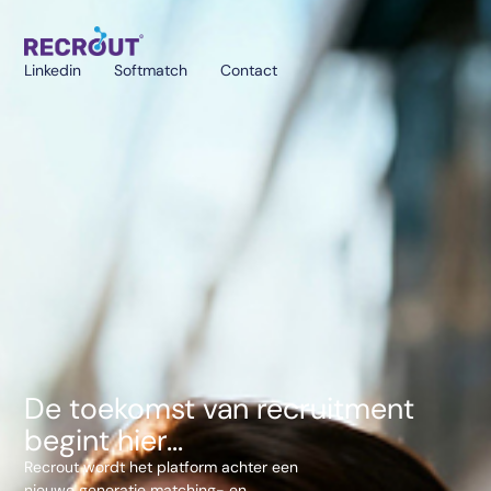
Linkedin
Softmatch
Contact
De toekomst van recruitment
begint hier...
Recrout wordt het platform achter een
nieuwe generatie matching- en