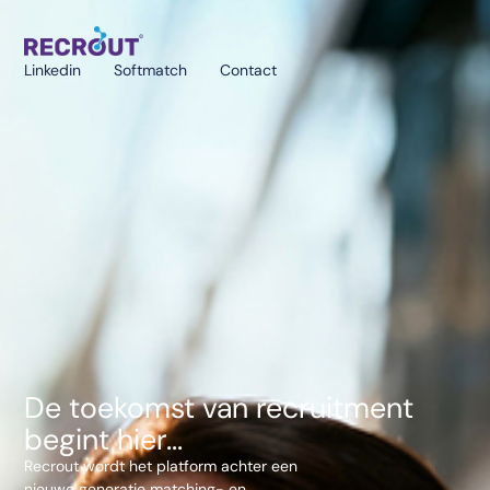
Linkedin
Softmatch
Contact
De toekomst van recruitment
begint hier...
Recrout wordt het platform achter een
nieuwe generatie matching- en