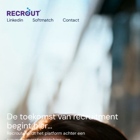
Linkedin
Softmatch
Contact
De toekomst van recruitment
begint hier...
Recrout wordt het platform achter een
nieuwe generatie matching- en