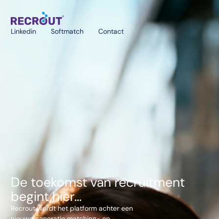
Linkedin
Softmatch
Contact
De toekomst van recruitment
begint hier...
Recrout wordt het platform achter een
nieuwe generatie matching- en