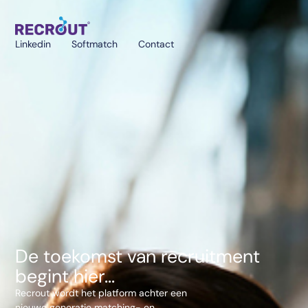
Linkedin
Softmatch
Contact
De toekomst van recruitment
begint hier...
Recrout wordt het platform achter een
nieuwe generatie matching- en