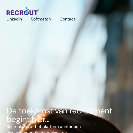
Linkedin
Softmatch
Contact
De toekomst van recruitment
begint hier...
Recrout wordt het platform achter een
nieuwe generatie matching- en