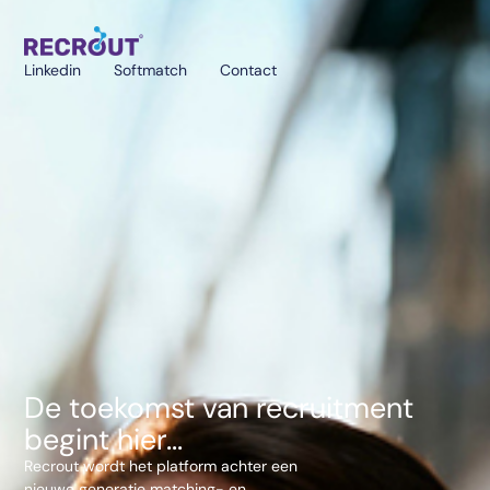
Linkedin
Softmatch
Contact
De toekomst van recruitment
begint hier...
Recrout wordt het platform achter een
nieuwe generatie matching- en