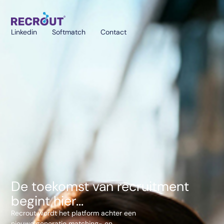
Linkedin
Softmatch
Contact
De toekomst van recruitment
begint hier...
Recrout wordt het platform achter een
nieuwe generatie matching- en