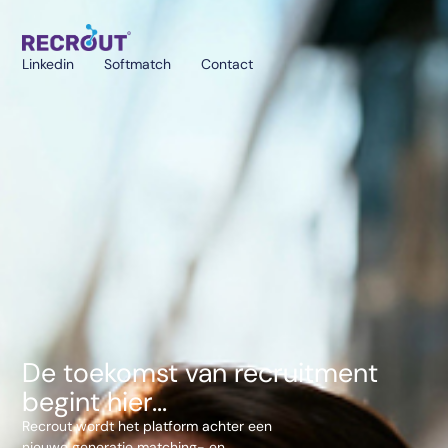
Linkedin
Softmatch
Contact
De toekomst van recruitment
begint hier...
Recrout wordt het platform achter een
nieuwe generatie matching- en