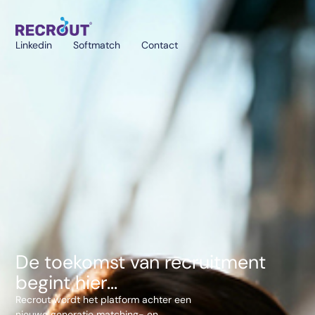
Linkedin
Softmatch
Contact
De toekomst van recruitment
begint hier...
Recrout wordt het platform achter een
nieuwe generatie matching- en