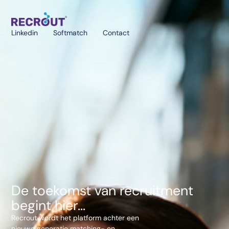
Linkedin
Softmatch
Contact
De toekomst van recruitment
begint hier...
Recrout wordt het platform achter een
nieuwe generatie matching- en