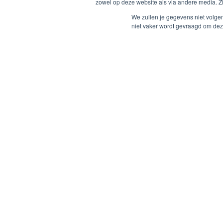
zowel op deze website als via andere media. Z
We zullen je gegevens niet volge
niet vaker wordt gevraagd om dez