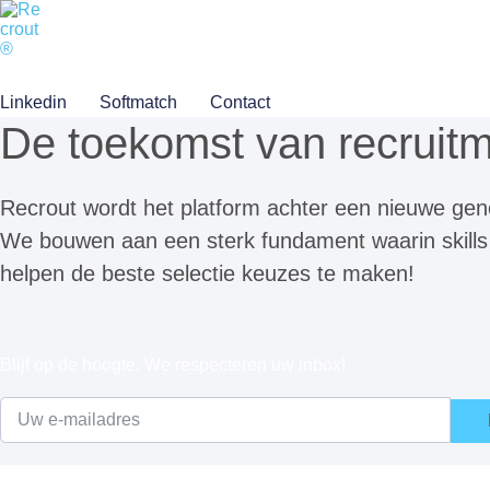
Ga
naar
de
inhoud
Linkedin
Softmatch
Contact
De toekomst van recruitme
Recrout wordt het platform achter een nieuwe gene
We bouwen aan een sterk fundament waarin skills
helpen de beste selectie keuzes te maken!
Blijf op de hoogte. We respecteren uw inbox!