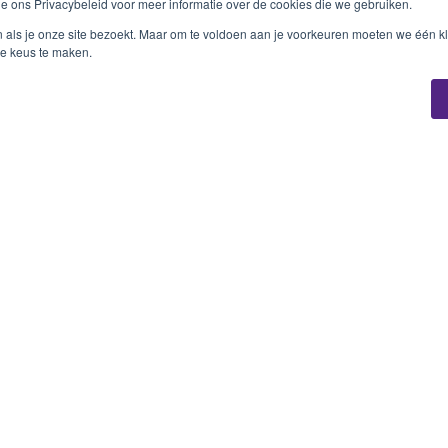
ie ons Privacybeleid voor meer informatie over de cookies die we gebruiken.
Je bent 500px naar beneden gescrold!
n als je onze site bezoekt. Maar om te voldoen aan je voorkeuren moeten we één kl
e keus te maken.